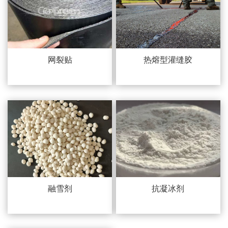
网裂贴
热熔型灌缝胶
融雪剂
抗凝冰剂